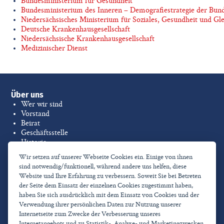
Bundesministerium für Gesundheit
Bundesministerium des Inneren – Demografiestrategie der Bun
Niedersächsisches Ministerium für Soziales, Gesundheit und Gle
Deutsche Krankenhausgesellschaft
Niedersächsische Krankenhausgesellschaft
Medizinischer Dienst
Über uns
Wer wir sind
Vorstand
Beirat
Geschäftsstelle
Historie
Berufsethische Grundsätze
Wir setzen auf unserer Webseite Cookies ein. Einige von ihnen
sind notwendig/funktionell, während andere uns helfen, diese
Ihre Karriere
Website und Ihre Erfahrung zu verbessern. Soweit Sie bei Betreten
der Seite dem Einsatz der einzelnen Cookies zugestimmt haben,
Stellenangebote
haben Sie sich ausdrücklich mit dem Einsatz von Cookies und der
Ausbildung
Verwendung ihrer persönlichen Daten zur Nutzung unserer
Internetseite zum Zwecke der Verbesserung unseres
Publikationen
Internetangebots und zu Statistik-, Analyse- und Marketingzwecken